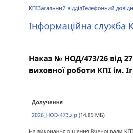
Перейти
КПІ
Загальний відділ
Телефонний довід
до
Main
основного
menu
Інформаційна служба КП
вмісту
Наказ № НОД/473/26 від 27
виховної роботи КПІ ім. І
Долучення
2026_HOD-473.zip
(14.85 МБ)
На виконання рішення Вченої ради КПІ 