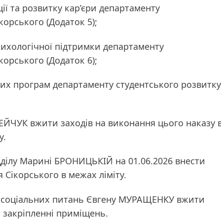
ії та розвитку кар’єри департаменту
корського (Додаток 5);
сихологічної підтримки департаменту
ікорського (Додаток 6);
ьних програм департаменту студентського розвитку
ДРЕЙЧУК вжити заходів на виконання цього наказу 
у.
дділу Марині БРОНИЦЬКІЙ на 01.06.2026 внести
я Сікорського в межах ліміту.
і соціальних питань Євгену МУРАЩЕНКУ вжити
и закріпленні приміщень.