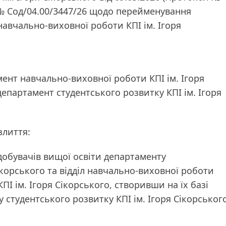
6 № Сод/04.00/3447/26 щодо перейменування
навчально-виховної роботи КПІ ім. Ігоря
мент навчально-виховної роботи КПІ ім. Ігоря
епартамент студентського розвитку КПІ ім. Ігоря
 злиття:
здобувачів вищої освіти департаменту
ікорського та відділ навчально-виховної роботи
І ім. Ігоря Сікорського, створивши на їх базі
 студентського розвитку КПІ ім. Ігоря Сікорськог