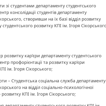
оти зі студентами департаменту студентського
центр консолідації студентів департаменту
ікорського, створивши на їх базі відділ розвитку
 студентського розвитку КПІ ім. Ігоря Сікорськог
ентр розвитку кар’єри департаменту студентського
центр профорієнтації та розвитку кар’єри
ПІ ім. Ігоря Сікорського;
оботи – Студентська соціальна служба департаменту
ікорського на відділ соціально-психологічної
розвитку КПІ ім. Ігоря Сікорського;
ння департаменту студентського розвитку КПІ ім.