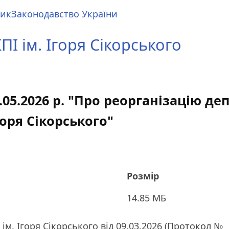
ник
Законодавство України
І ім. Ігоря Сікорського
.05.2026 р. "Про реорганізацію д
горя Сікорського"
Розмір
14.85 МБ
ім. Ігоря Сікорського від 09.03.2026 (Протокол №