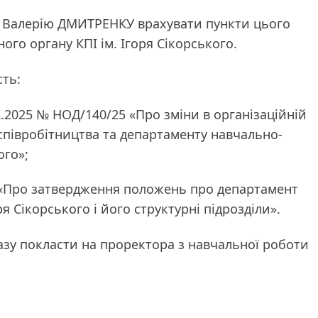
у Валерію ДМИТРЕНКУ врахувати пункти цього
ого органу КПІ ім. Ігоря Сікорського.
сть:
4.02.2025 № НОД/140/25 «Про зміни в організаційній
співробітництва та департаменту навчально-
ого»;
25 «Про затвердження положень про департамент
я Сікорського і його структурні підрозділи».
азу покласти на проректора з навчальної роботи