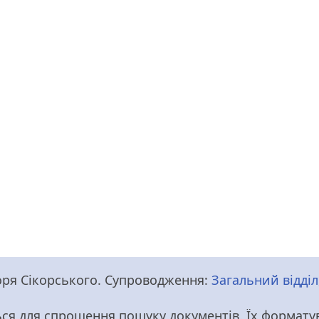
Ігоря Сікорського. Супроводження:
Загальний відділ
ся для спрощення пошуку документів. Їх форматув