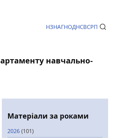
НЗ
НАГ
НОД
НСВС
РП
Документи
епартаменту навчально-
Матеріали за роками
2026
(101)