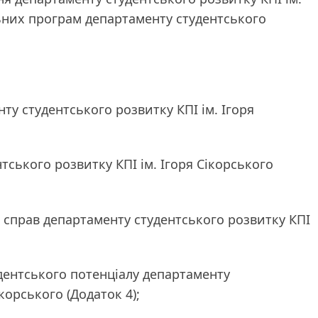
льних програм департаменту студентського
нту студентського розвитку КПІ ім. Ігоря
тського розвитку КПІ ім. Ігоря Сікорського
х справ департаменту студентського розвитку КПІ
удентського потенціалу департаменту
ікорського (Додаток 4);