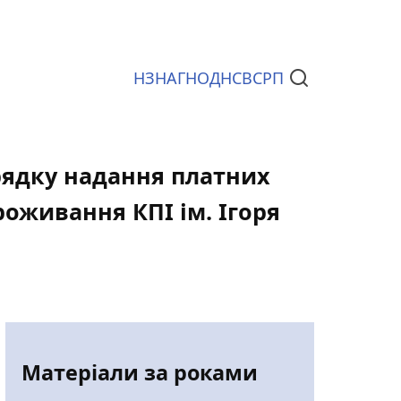
НЗ
НАГ
НОД
НСВС
РП
Документи
орядку надання платних
оживання КПІ ім. Ігоря
Матеріали за роками