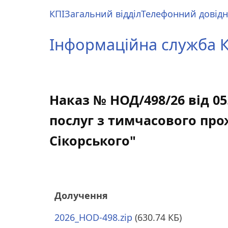
Перейти
КПІ
Загальний відділ
Телефонний довід
до
Main
основного
menu
Інформаційна служба КП
вмісту
Наказ № НОД/498/26 від 0
послуг з тимчасового про
Сікорського"
Долучення
2026_HOD-498.zip
(630.74 КБ)