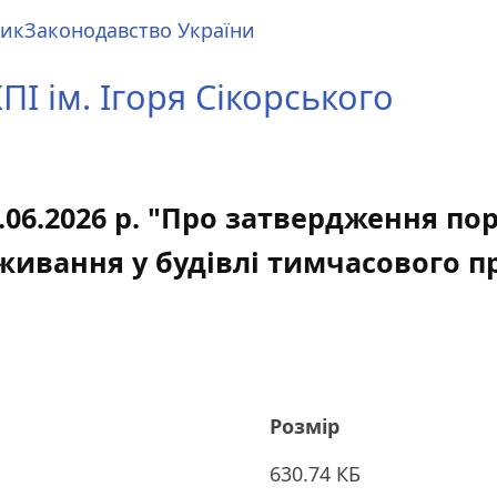
ник
Законодавство України
І ім. Ігоря Сікорського
5.06.2026 р. "Про затвердження п
живання у будівлі тимчасового пр
Розмір
630.74 КБ