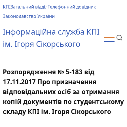
Перейти
КПІ
Загальний відділ
Телефонний довідник
до
Main
Законодавство України
основного
menu
вмісту
Інформаційна служба КПІ
ім. Ігоря Сікорського
Розпорядження № 5-183 від
17.11.2017 Про призначення
відповідальних осіб за отримання
копій документів по студентському
складу КПІ ім. Ігоря Сікорського