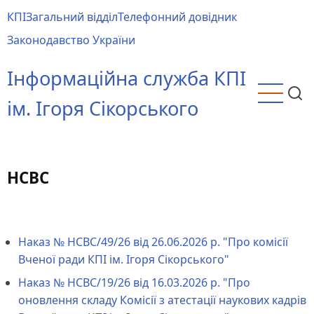
Перейти
КПІ
Загальний відділ
Телефонний довідник
до
Main
Законодавство України
основного
menu
вмісту
Інформаційна служба КПІ
ім. Ігоря Сікорського
НСВС
Наказ № НCBC/49/26 від 26.06.2026 р. "Про комісії
Вченої ради КПІ ім. Ігоря Сікорського"
Наказ № НCBC/19/26 від 16.03.2026 р. "Про
оновлення складу Комісії з атестації наукових кадрів