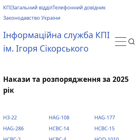
Перейти
КПІ
Загальний відділ
Телефонний довідник
до
Main
Законодавство України
основного
menu
вмісту
Інформаційна служба КПІ
ім. Ігоря Сікорського
Накази та розпорядження за 2025
рік
H3-22
HAG-108
HAG-177
HAG-286
HCBC-14
HCBC-15
HCBC-2
HCBC-4
HOD-1010