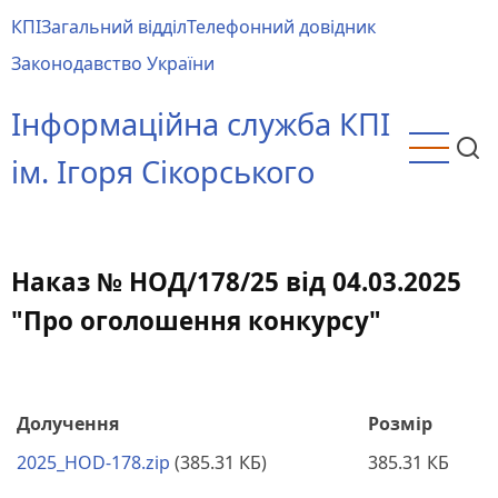
Перейти
КПІ
Загальний відділ
Телефонний довідник
до
Main
Законодавство України
основного
menu
вмісту
Інформаційна служба КПІ
ім. Ігоря Сікорського
Наказ № НОД/178/25 від 04.03.2025
"Про оголошення конкурсу"
Долучення
Розмір
2025_HOD-178.zip
(385.31 КБ)
385.31 КБ