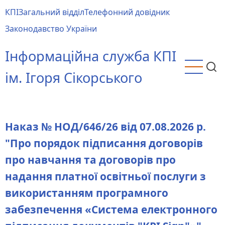
Перейти
КПІ
Загальний відділ
Телефонний довідник
до
Main
Законодавство України
основного
menu
вмісту
Інформаційна служба КПІ
ім. Ігоря Сікорського
Наказ № НОД/646/26 від 07.08.2026 р.
"Про порядок підписання договорів
про навчання та договорів про
надання платної освітньої послуги з
використанням програмного
забезпечення «Система електронного