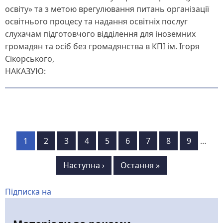
освіту» та з метою врегулювання питань організації
освітнього процесу та надання освітніх послуг
слухачам підготовчого відділення для іноземних
громадян та осіб без громадянства в КПІ ім. Ігоря
Сікорського,
НАКАЗУЮ:
Розбивка
Сторінка
1
Сторінка
2
Сторінка
3
Сторінка
4
Сторінка
5
Сторінка
6
Сторінка
7
Сторінка
8
Сторінка
9
…
на
Наступна
Наступна ›
Остання
Остання »
сторінки
сторінка
сторінка
Підписка на