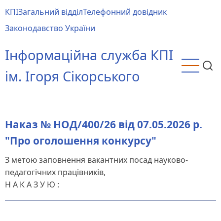
Перейти
КПІ
Загальний відділ
Телефонний довідник
до
Main
Законодавство України
основного
menu
вмісту
Інформаційна служба КПІ
ім. Ігоря Сікорського
Наказ № НОД/400/26 від 07.05.2026 р.
"Про оголошення конкурсу"
З метою заповнення вакантних посад науково-
педагогічних працівників,
Н А К А З У Ю :