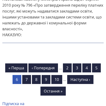
2010 року № 796 «Про затвердження переліку платних
послуг, які можуть надаватися закладами освіти,
іншими установами та закладами системи освіти, що
належать до державної і комунальної форми
власності»,
НАКАЗУЮ:
Розбивка
Перша
« Перша
Попередня
‹ Попередня
…
Сторінка
2
Сторінка
3
Сторінка
4
Сторі
5
на
сторінка
сторінка
Сторінка
6
Сторінка
7
Сторінка
8
Сторінка
9
Сторінка
10
…
Наступна
Наступна ›
сторінки
сторінка
Остання
Остання »
сторінка
Підписка на