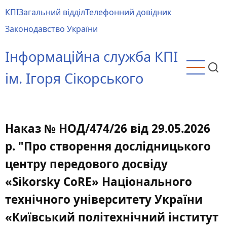
Перейти
КПІ
Загальний відділ
Телефонний довідник
до
Main
Законодавство України
основного
menu
вмісту
Інформаційна служба КПІ
ім. Ігоря Сікорського
Наказ № НОД/474/26 від 29.05.2026
р. "Про створення дослідницького
центру передового досвіду
«Sikorsky CoRE» Національного
технічного університету України
«Київський політехнічний інститут