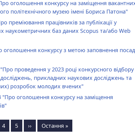
"Про оголошення конкурсу на заміщення вакантни
ого політехнічного музею імені Бориса Патона"
ро преміювання працівників за публікації у
их наукометричних баз даних Scopus та/або Web
ро оголошення конкурсу з метою заповнення посад
 "Про проведення у 2023 році конкурсного відбору
досліджень, прикладних наукових досліджень та
них) розробок молодих вчених"
3 "Про оголошення конкурсу на заміщення
ів"
рінка
Сторінка
4
Сторінка
5
Наступна
››
Остання
Остання »
сторінка
сторінка