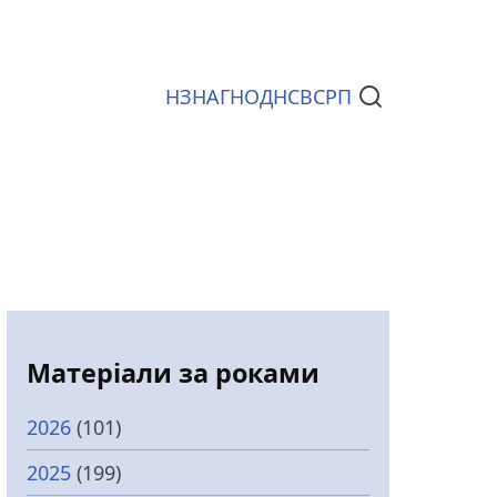
НЗ
НАГ
НОД
НСВС
РП
Документи
Матеріали за роками
2026
(101)
2025
(199)