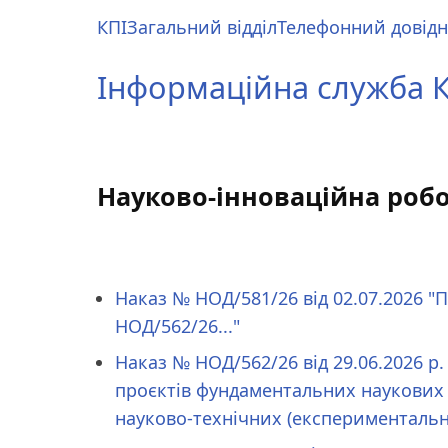
Перейти
КПІ
Загальний відділ
Телефонний довід
до
Main
основного
menu
Інформаційна служба КП
вмісту
Науково-інноваційна роб
Наказ № НОД/581/26 від 02.07.2026 "П
НОД/562/26..."
Наказ № НОД/562/26 від 29.06.2026 р.
проєктів фундаментальних наукових 
науково-технічних (експериментальн