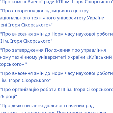
"Про комісії Вченої ради КПІ ім. Ігоря Сікорського
. "Про створення дослідницького центру
Національного технічного університету України
ені Ігоря Сікорського»"
. "Про внесення змін до Норм часу наукової роботи
 ім. Ігоря Сікорського"
р. "Про затвердження Положення про управління
ому технічному університеті України «Київський
корського» "
. "Про внесення змін до Норм часу наукової роботи
ім. Ігоря Сікорського"
 "Про організацію роботи КПІ ім. Ігоря Сікорськог
26 році"
 "Про деякі питання діяльності вчених рад
нститутів та затвердження Положення про вчену