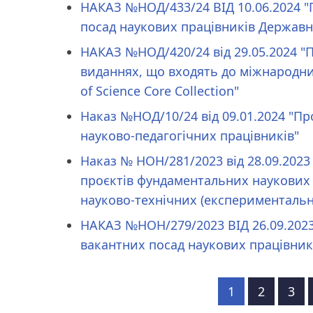
НАКАЗ №НОД/433/24 ВІД 10.06.2024 
посад наукових працівників Державн
НАКАЗ №НОД/420/24 від 29.05.2024 "П
виданнях, що входять до міжнародн
of Science Core Collection"
Наказ №НОД/10/24 від 09.01.2024 "П
науково-педагогічних працівників"
Наказ № НОН/281/2023 від 28.09.2023
проєктів фундаментальних наукових 
науково-технічних (експерименталь
НАКАЗ №НОН/279/2023 ВІД 26.09.202
вакантних посад наукових працівник
Розбивка
Сторінка
1
Сторінка
2
Сто
3
на