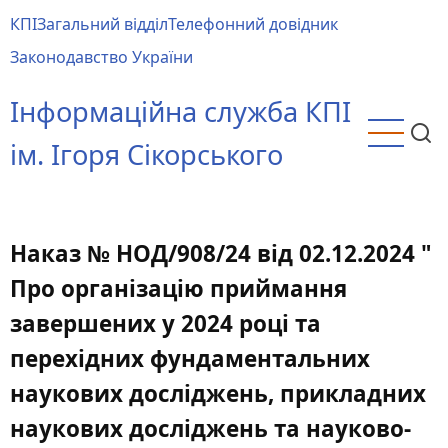
Перейти
КПІ
Загальний відділ
Телефонний довідник
до
Main
Законодавство України
основного
menu
вмісту
Інформаційна служба КПІ
ім. Ігоря Сікорського
Наказ № НОД/908/24 від 02.12.2024 "
Про організацію приймання
завершених у 2024 році та
перехідних фундаментальних
наукових досліджень, прикладних
наукових досліджень та науково-