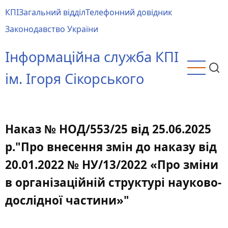
Перейти
КПІ
Загальний відділ
Телефонний довідник
до
Main
Законодавство України
основного
menu
вмісту
Інформаційна служба КПІ
ім. Ігоря Сікорського
Наказ № НОД/553/25 від 25.06.2025
р."Про внесення змін до наказу від
20.01.2022 № НУ/13/2022 «Про зміни
в організаційній структурі науково-
дослідної частини»"