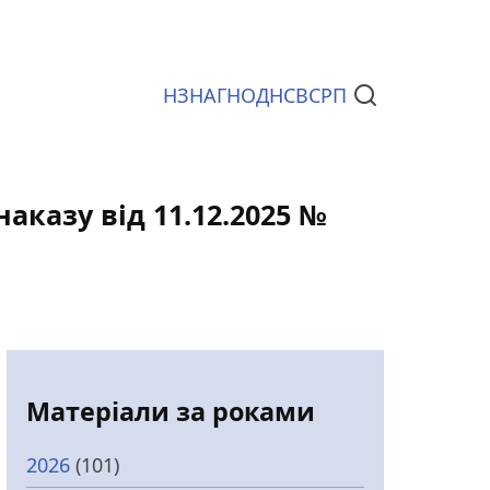
НЗ
НАГ
НОД
НСВС
РП
Документи
наказу від 11.12.2025 №
Матеріали за роками
2026
(101)