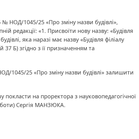
25 № НОД/1045/25 «Про зміну назви будівлі»,
ній редакції: «1. Присвоїти нову назву: «Будівля
дівлі, яка наразі має назву «Будівля філіалу
 37 Б) згідно з її призначенням та
 НОД/1045/25 «Про зміну назви будівлі» залишити
зу покласти на проректора з науковопедагогічної
роботи) Сергія МАНЗЮКА.