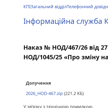
Перейти
КПІ
Загальний відділ
Телефонний довід
до
Main
основного
menu
Інформаційна служба КП
вмісту
Наказ № НОД/467/26 від 27.
НОД/1045/25 «Про зміну на
Долучення
2026_HOD-467.zip
(221.2 КБ)
У зв’язку з технічною помилкою,