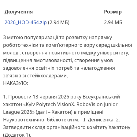
Долучення
Розмір
2026_HOD-454.zip
(2.94 МБ)
2.94 МБ
З метою популяризації та розвитку напрямку
робототехніки та комп’ютерного зору серед шкільної
молоді, створення позитивного іміджу університету,
підвищення вмотивованості, створення умов
задоволення освітніх потреб та налагодження
зв'язків зі стейкхолдерами,
НАКАЗУЮ:
1. Провести 13 червня 2026 року Всеукраїнський
хакатон «Kyiv Polytech VisionX. RoboVision Junior
League 2026» (далі – Хакатон) в приміщені
Науковотехнічної бібліотеки ім. Г.І. Денисенка. 2.
Затвердити склад організаційного комітету Хакатону
(Додаток 1).