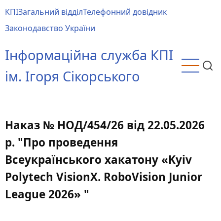
Перейти
КПІ
Загальний відділ
Телефонний довідник
до
Main
Законодавство України
основного
menu
вмісту
Інформаційна служба КПІ
ім. Ігоря Сікорського
Наказ № НОД/454/26 від 22.05.2026
р. "Про проведення
Всеукраїнського хакатону «Kyiv
Polytech VisionX. RoboVision Junior
League 2026» "