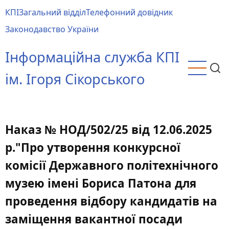
Перейти
КПІ
Загальний відділ
Телефонний довідник
до
Main
Законодавство України
основного
menu
вмісту
Інформаційна служба КПІ
ім. Ігоря Сікорського
Наказ № НОД/502/25 від 12.06.2025
р."Про утворення конкурсної
комісії Державного політехнічного
музею імені Бориса Патона для
проведення відбору кандидатів на
заміщення вакантної посади