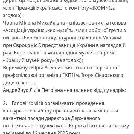
директор Національного художнього музею України,
член Президії Українського комітету «ІКОМ» (за
згодою);
Чорна Мілена Михайлівна - співзасновник та голова
«Асоціації українських музеїв», член робочої групи з
питань збереження культурної спадщини України
при Єврокомісії, представниця України в наглядовій
раді Європеани та міжнародної музейної премії
«Кращий музей року» (за згодою);
Веремійчук Юрій Андрійович - голова Первинної
профспілкової організації КПІ ім. Ігоря Сікорського,
доцент, к.т.н.;;
Андрейчук Лідія Петрівна - начальник відділу кадрів;
2. Голові Комісії організувати проведення
конкурсного відбору претендентів на заміщення
вакантної посади директора Державного
політехнічного музею імені Бориса Патона на своєму
засіданні до 12 червня 2025 року.