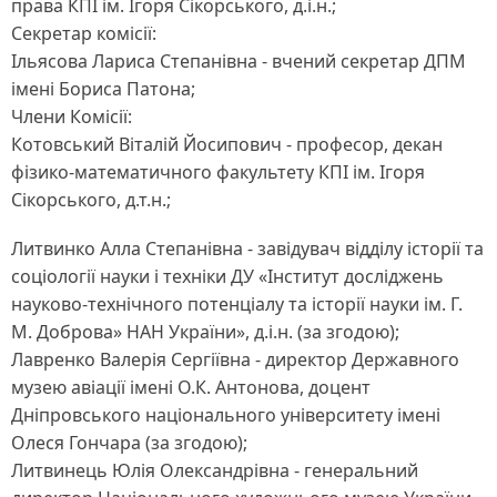
права КПІ ім. Ігоря Сікорського, д.і.н.;
Секретар комісії:
Ільясова Лариса Степанівна - вчений секретар ДПМ
імені Бориса Патона;
Члени Комісії:
Котовський Віталій Йосипович - професор, декан
фізико-математичного факультету КПІ ім. Ігоря
Сікорського, д.т.н.;
Литвинко Алла Степанівна - завідувач відділу історії та
соціології науки і техніки ДУ «Інститут досліджень
науково-технічного потенціалу та історії науки ім. Г.
М. Доброва» HAH України», д.і.н. (за згодою);
Лавренко Валерія Сергіївна - директор Державного
музею авіації імені О.К. Антонова, доцент
Дніпровського національного університету імені
Олеся Гончара (за згодою);
Литвинець Юлія Олександрівна - генеральний