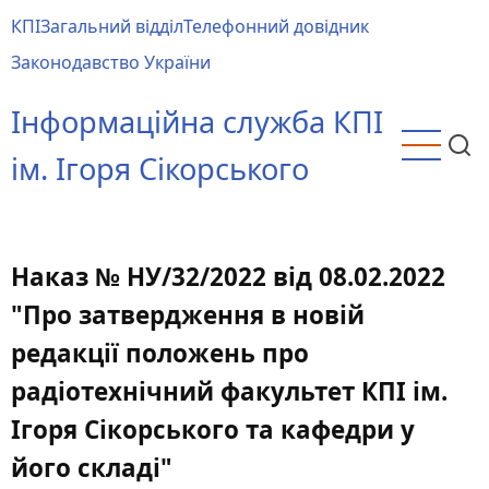
Перейти
КПІ
Загальний відділ
Телефонний довідник
до
Main
Законодавство України
основного
menu
вмісту
Інформаційна служба КПІ
ім. Ігоря Сікорського
Наказ № НУ/32/2022 від 08.02.2022
"Про затвердження в новій
редакції положень про
радіотехнічний факультет КПІ ім.
Ігоря Сікорського та кафедри у
його складі"