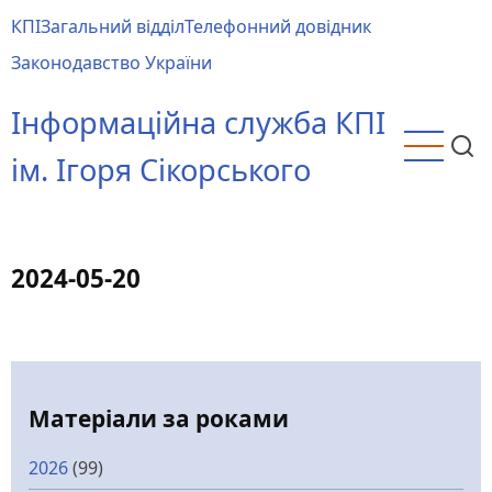
Перейти
КПІ
Загальний відділ
Телефонний довідник
до
Main
Законодавство України
основного
menu
вмісту
Інформаційна служба КПІ
ім. Ігоря Сікорського
2024-05-20
Матеріали за роками
2026
(99)