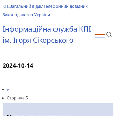
Перейти
КПІ
Загальний відділ
Телефонний довідник
до
Main
Законодавство України
основного
menu
вмісту
Інформаційна служба КПІ
ім. Ігоря Сікорського
2024-10-14
Попередня
‹‹
Розбивка
сторінка
Сторінка 5
на
сторінки