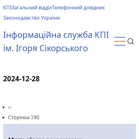
Перейти
КПІ
Загальний відділ
Телефонний довідник
до
Main
Законодавство України
основного
menu
вмісту
Інформаційна служба КПІ
ім. Ігоря Сікорського
2024-12-28
Попередня
‹‹
Розбивка
сторінка
Сторінка 190
на
сторінки