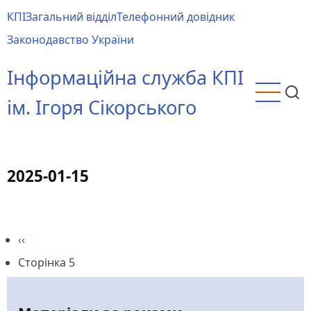
Перейти
КПІ
Загальний відділ
Телефонний довідник
до
Main
Законодавство України
основного
menu
вмісту
Інформаційна служба КПІ
ім. Ігоря Сікорського
2025-01-15
Попередня
‹‹
Розбивка
сторінка
Сторінка 5
на
сторінки