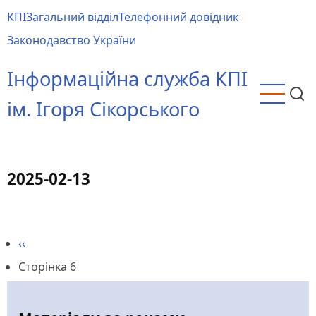
Перейти
КПІ
Загальний відділ
Телефонний довідник
до
Main
Законодавство України
основного
menu
вмісту
Інформаційна служба КПІ
ім. Ігоря Сікорського
2025-02-13
Попередня
‹‹
Розбивка
сторінка
Сторінка 6
на
сторінки