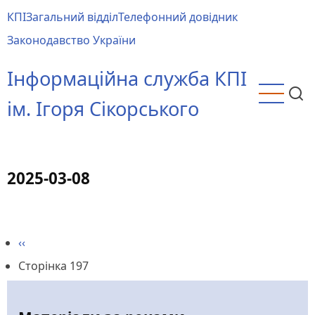
Перейти
КПІ
Загальний відділ
Телефонний довідник
до
Main
Законодавство України
основного
menu
вмісту
Інформаційна служба КПІ
ім. Ігоря Сікорського
2025-03-08
Попередня
‹‹
Розбивка
сторінка
Сторінка 197
на
сторінки