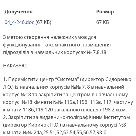
Долучення
Розмір
04_4-246.doc
(67 КБ)
67 КБ
З метою створення належних умов для
функціонування та компактного розміщення
підрозділів в навчальних корпусах № 7,8,18
НАКАЗУЮ:
1. Перемістити центр “Система” (директор Сидоренко
Л.О.) із навчальних корпусів №№ 7, 8 в навчальний
корпус №18 та закріпити за центром в навчальному
корпусі №18 кімнати №№ 115а,115б, 115в, 117, частину
кімнати 118б,119,120 загальною площею 198,2 кв.м.
2. Закріпити за видавничо-поліграфічним інститутом
(директор Киричок П.О.) в навчальному корпусі №8
кімнати №№ 24а,25,51,52,53,54,55,56,57,98-б