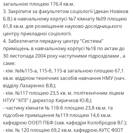
загальною площею 176,4 кв.м.
3. Закріпити за факультетом соціології (декан Новіков
Б.В.) в навчальному корпусі №7 кімнату №09 площею
61,8 кв.м. для розміщення науково-дослідницького
центру прикладної соціології.
4. Забезпечити передачу центру “Система”
приміщень в навчальному корпусі №18 по актам до
30 листопада 2004 року наступними підрозділами , а
саме:
- кім. №№115-а, 115-б, 115-в загальною площею 67,1
кв.м. відділом технічних засобів навчання НМУ (нач.
відділу Лазаренко В.В.);
- кім. №117 площею 23,5 кв. м. політехнічним ліцеєм
НТУУ "КПІ" ( директор Киричков Ю.В.);
- частину кімнати № 118-б площею 23,8 кв.м. та
підсобне приміщення №119 площею 14,6 кв.м.
кафедрою ООЕП ПБФ (зав. кафедри Колобродов В.Г.);
- кім. № 120 площею 69,2 кв.м. кафедрою АУТС ФІОТ