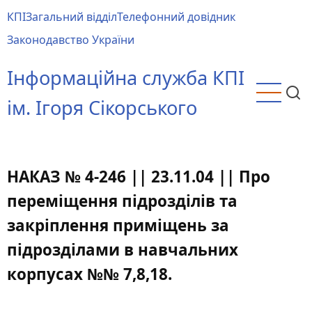
Перейти
КПІ
Загальний відділ
Телефонний довідник
до
Main
Законодавство України
основного
menu
вмісту
Інформаційна служба КПІ
ім. Ігоря Сікорського
НАКАЗ № 4-246 || 23.11.04 || Про
переміщення підрозділів та
закріплення приміщень за
підрозділами в навчальних
корпусах №№ 7,8,18.