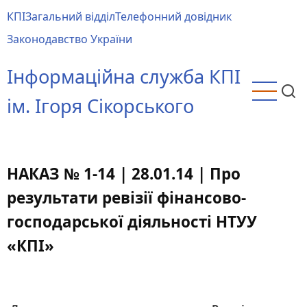
Перейти
КПІ
Загальний відділ
Телефонний довідник
до
Main
Законодавство України
основного
menu
вмісту
Інформаційна служба КПІ
ім. Ігоря Сікорського
НАКАЗ № 1-14 | 28.01.14 | Про
результати ревізії фінансово-
господарської діяльності НТУУ
«КПІ»