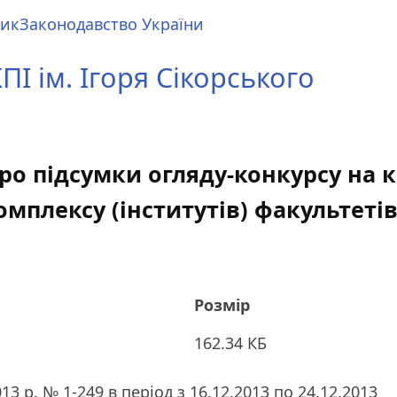
ник
Законодавство України
І ім. Ігоря Сікорського
 Про підсумки огляду-конкурсу на 
плексу (інститутів) факультетів
Розмір
162.34 КБ
13 р. № 1-249 в період з 16.12.2013 по 24.12.2013