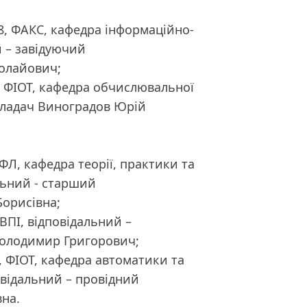
18, ФАКС, кафедра інформаційно-
й – завідуючий
олайович;
8, ФІОТ, кафедра обчислювальної
кладач Виноградов Юрій
 ФЛ, кафедра теорії, практики та
льний - старший
Борисівна;
 ВПІ, відповідальний –
Володимир Григорович;
8, ФІОТ, кафедра автоматики та
овідальний – провідний
на.