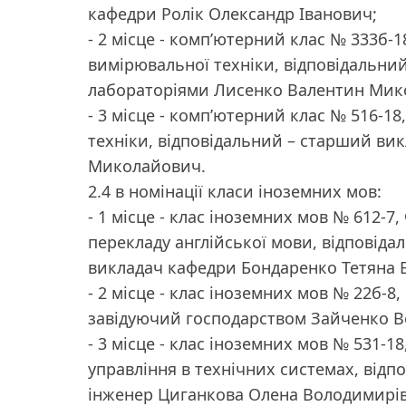
кафедри Ролік Олександр Іванович;
- 2 місце - комп’ютерний клас № 333б-
вимірювальної техніки, відповідальни
лабораторіями Лисенко Валентин Мик
- 3 місце - комп’ютерний клас № 516-1
техніки, відповідальний – старший ви
Миколайович.
2.4 в номінації класи іноземних мов:
- 1 місце - клас іноземних мов № 612-7,
перекладу англійської мови, відповіда
викладач кафедри Бондаренко Тетяна 
- 2 місце - клас іноземних мов № 22б-8,
завідуючий господарством Зайченко 
- 3 місце - клас іноземних мов № 531-1
управління в технічних системах, відп
інженер Циганкова Олена Володимирів