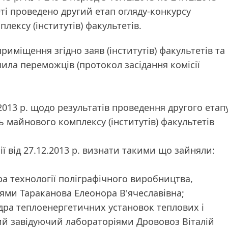
ті проведено другий етап огляду-конкурсу
ексу (інститутів) факультетів.
риміщення згідно заяв (інститутів) факультетів та
чила переможців (протокол засідання комісії
2.2013 р. щодо результатів проведення другого етап
 майнового комплексу (інститутів) факультетів
ії від 27.12.2013 р. визнати такими що зайняли:
едра технології поліграфічного виробництва,
іями Тараканова Елеонора В'ячеславівна;
федра теплоенергетичних установок теплових і
ий завідуючий лабораторіями Дрововоз Віталій