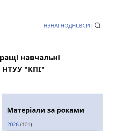
НЗ
НАГ
НОД
НСВС
РП
Документи
кращі навчальні
 НТУУ "КПІ"
Матеріали за роками
2026
(101)