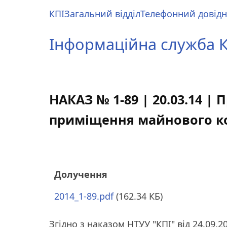
Перейти
КПІ
Загальний відділ
Телефонний довід
до
Main
основного
menu
Інформаційна служба КП
вмісту
НАКАЗ № 1-89 | 20.03.14 |
приміщення майнового ком
Долучення
2014_1-89.pdf
(162.34 КБ)
Згідно з наказом НТУУ "КПІ" від 24.09.20