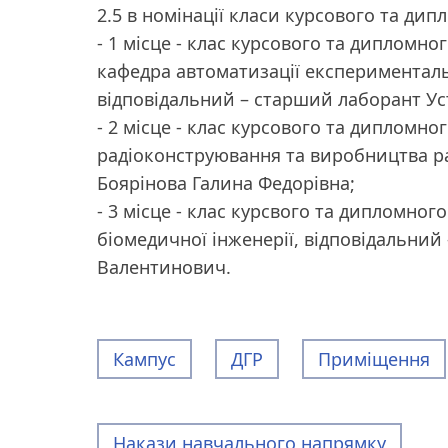
2.5 в номінації класи курсового та ди
- 1 місце - клас курсового та дипломно
кафедра автоматизації експериментал
відповідальний – старший лаборант Ус
- 2 місце - клас курсового та дипломно
радіоконструювання та виробництва ра
Боярінова Галина Федорівна;
- 3 місце - клас курсвого та дипломног
біомедичної інженерії, відповідальни
Валентинович.
Кампус
ДГР
Приміщення
Накази навчального напрямку