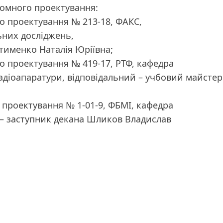
пломного проектування:
го проектування № 213-18, ФАКС,
ьних досліджень,
тименко Наталія Юріївна;
го проектування № 419-17, РТФ, кафедра
діоапаратури, відповідальний – учбовий майстер
о проектування № 1-01-9, ФБМІ, кафедра
й – заступник декана Шликов Владислав