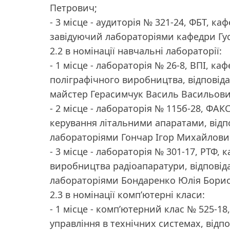
Петрович;
- 3 місце - аудиторія № 321-24, ФБТ, ка
завідуючий лабораторіями кафедри Г
2.2 в номінації навчальні лабораторії:
- 1 місце - лабораторія № 26-8, ВПІ, ка
поліграфічного виробництва, відповід
майстер Герасимчук Василь Васильови
- 2 місце - лабораторія № 115б-28, ФАК
керування літальними апаратами, відп
лабораторіями Гончар Ігор Михайлови
- 3 місце - лабораторія № 301-17, РТФ,
виробництва радіоапаратури, відповід
лабораторіями Бондаренко Юлія Борис
2.3 в номінації комп’ютерні класи:
- 1 місце - комп’ютерний клас № 525-18
управління в технічних системах, відп