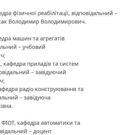
федра фізичної реабілітації, відповідальний –
усак Володимир Володимирович.
федра машин та агрегатів
альний – учбовий
ч;
С, кафедра приладів та систем
овідальний – завідуючий
ч;
 кафедра радіо конструювання та
альний – завідуюча
івна.
, ФІОТ, кафедра автоматики та
овідальний – доцент