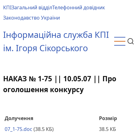
Перейти
КПІ
Загальний відділ
Телефонний довідник
до
Main
Законодавство України
основного
menu
вмісту
Інформаційна служба КПІ
ім. Ігоря Сікорського
НАКАЗ № 1-75 || 10.05.07 || Про
оголошення конкурсу
Долучення
Розмір
07_1-75.doc
(38.5 КБ)
38.5 КБ