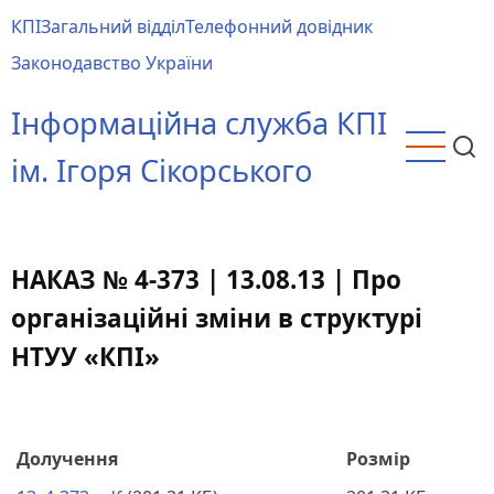
Перейти
КПІ
Загальний відділ
Телефонний довідник
до
Main
Законодавство України
основного
menu
вмісту
Інформаційна служба КПІ
ім. Ігоря Сікорського
НАКАЗ № 4-373 | 13.08.13 | Про
організаційні зміни в структурі
НТУУ «КПІ»
Долучення
Розмір