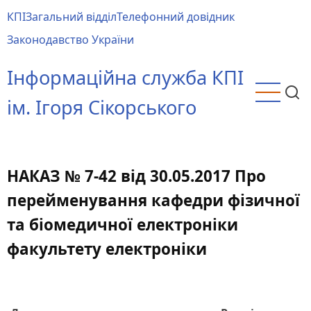
Перейти
КПІ
Загальний відділ
Телефонний довідник
до
Main
Законодавство України
основного
menu
вмісту
Інформаційна служба КПІ
ім. Ігоря Сікорського
НАКАЗ № 7-42 від 30.05.2017 Про
перейменування кафедри фізичної
та біомедичної електроніки
факультету електроніки