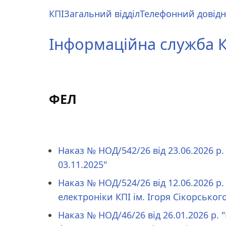
Перейти
КПІ
Загальний відділ
Телефонний довід
до
Main
основного
menu
Інформаційна служба КП
вмісту
ФЕЛ
Наказ № НОД/542/26 від 23.06.2026 р
03.11.2025"
Наказ № НОД/524/26 від 12.06.2026 р.
електроніки КПІ ім. Ігоря Сікорськог
Наказ № НОД/46/26 від 26.01.2026 р.