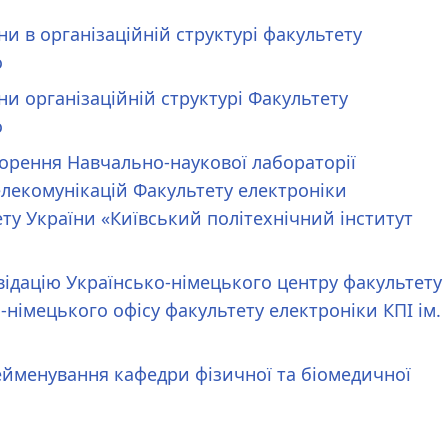
ни в організаційній структурі факультету
о
ни організаційній структурі Факультету
о
ворення Навчально-наукової лабораторії
елекомунікацій Факультету електроніки
ту України «Київський політехнічний інститут
квідацію Українсько-німецького центру факультету
-німецького офісу факультету електроніки КПІ ім.
рейменування кафедри фізичної та біомедичної