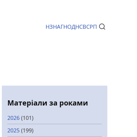
НЗ
НАГ
НОД
НСВС
РП
Документи
Матеріали за роками
2026
(101)
2025
(199)