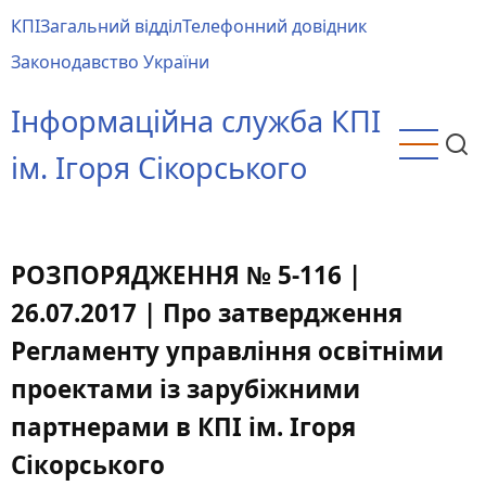
Перейти
КПІ
Загальний відділ
Телефонний довідник
до
Main
Законодавство України
основного
menu
вмісту
Інформаційна служба КПІ
ім. Ігоря Сікорського
РОЗПОРЯДЖЕННЯ № 5-116 |
26.07.2017 | Про затвердження
Регламенту управління освітніми
проектами із зарубіжними
партнерами в КПІ ім. Ігоря
Сікорського