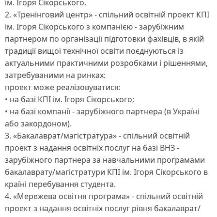
ім. Ігоря Сікорського.
2. «Тренінговий центр» - спільний освітній проект КПІ
ім. Ігоря Сікорського з компанією - зарубіжним
партнером по організації підготовки фахівців, в якій
традиції вищої технічної освіти поєднуються із
актуальними практичними розробками і рішеннями,
затребуваними на ринках:
проект може реалізовуватися:
• на базі КПІ ім. Ігоря Сікорського;
• на базі компанії - зарубіжного партнера (в Україні
або закордоном).
3. «Бакалаврат/магістратура» - спільний освітній
проект з надання освітніх послуг на базі ВНЗ -
зарубіжного партнера за навчальними програмами
бакалаврату/магістратури КПІ ім. Ігоря Сікорського в
країні перебування студента.
4. «Мережева освітня програма» - спільний освітній
проект з надання освітніх послуг рівня бакалаврат/