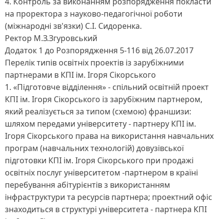
4. Контроль за виконанням розпорядження покласти
на проректора з науково-педагогічної роботи
(міжнародні зв'язки) С.І. Сидоренка.
Ректор М.З.Згуровський
Додаток 1 до Розпорядження 5-116 від 26.07.2017
Перелік типів освітніх проектів із зарубіжними
партнерами в КПІ ім. Ігоря Сікорського
1. «Підготовче відділення» - спільний освітній проект
КПІ ім. Ігоря Сікорського із зарубіжним партнером,
який реалізується за типом (схемою) франшизи:
шляхом передами університету - партнеру КПІ ім.
Ігоря Сікорського права на використання навчальних
програм (навчальних технологій) довузівської
підготовки КПІ ім. Ігоря Сікорського при продажі
освітніх послуг університетом -партнером в країні
перебування абітурієнтів з використанням
інфраструктури та ресурсів партнера; проектний офіс
знаходиться в структурі університета - партнера КПІ