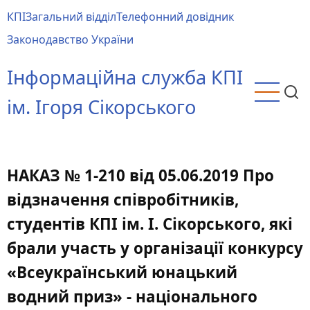
Перейти
КПІ
Загальний відділ
Телефонний довідник
до
Main
Законодавство України
основного
menu
вмісту
Інформаційна служба КПІ
ім. Ігоря Сікорського
НАКАЗ № 1-210 від 05.06.2019 Про
відзначення співробітників,
студентів КПІ ім. І. Сікорського, які
брали участь у організації конкурсу
«Всеукраїнський юнацький
водний приз» - національного