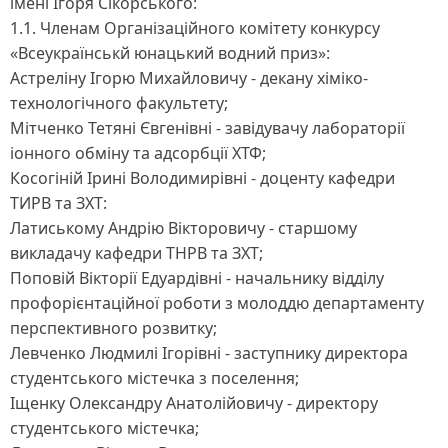
імені Ігоря Сікорського:
1.1. Членам Організаційного комітету конкурсу
«Всеукраїнськй юнацький водний приз»:
Астреліну Ігорю Михайловичу - декану хіміко-
технологічного факультету;
Мітченко Тетяні Євгенівні - завідувачу лабораторії
іонного обміну та адсорбції ХТФ;
Косогіній Ірині Володимирівні - доценту кафедри
ТИРВ та ЗХТ:
Латиському Андрію Вікторовичу - старшому
викладачу кафедри ТНРВ та ЗХТ;
Поповій Вікторії Едуардівні - начальнику відділу
профорієнтаційної роботи з молоддю департаменту
перспективного розвитку;
Левченко Людмилі Ігорівні - заступнику директора
студентського містечка з поселення;
Іщенку Олександру Анатолійовичу - директору
студентського містечка;