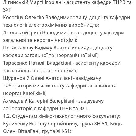
Літинській Марті Ігорівні - асистенту кафедри ТНРВ та
ЗХТ;
Косогіну Олексію Володимировичу, доценту кафедри
технології електрохімічних виробництв;
Лісовській Ірині Володимирівна - доценту кафедри
загальної та неорганічної хімії;
Потаскалову Вадиму Анатолійовичу - доценту
кафедри загальної та неорганічної хімії;
Тарасенко Наталії Владасівні - асистенту кафедри
загальної та неорганічної хімії;
Шурановій Олені Анатоліївні - завідувачу
лабораторіями асистенту кафедри загальної та
неорганічної хімії;
Ахмедовій Катеріні Валеріїівні - завідувачу
лабораторією кафедри ТНРВ та ЗХТ.
1.2. Студентам хіміко-технологічного факультету:
Куриленку Віктору Сергійовичу, група ХН-51; Биць
Олені Віталіївні, група ХН-51;