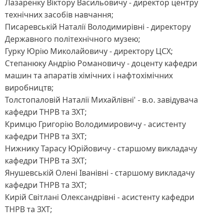
Лазаренку Віктору Васильовичу - директор центру
технічних засобів навчання;
Писаревській Наталії Володимирівні - директору
Державного політехнічного музею;
Гурку Юрію Миколайовичу - директору ЦСХ;
Степанюку Андрію Романовичу - доценту кафедри
машин та апаратів хімічних і нафтохімічних
виробництв;
Толстопаловій Наталії Михайлівні' - в.о. завідувача
кафедри ТНРВ та ЗХТ;
Кримцю Григорію Володимировичу - асистенту
кафедри ТНРВ та ЗХТ;
Нижнику Тарасу Юрійовичу - старшому викладачу
кафедри ТНРВ та ЗХТ;
Янушевській Олені Іванівні - старшому викладачу
кафедри ТНРВ та ЗХТ;
Кирій Світлані Олександрівні - асистенту кафедри
ТНРВ та ЗХТ;