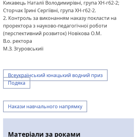
Кикавець Наталії Володимирівні, група ХН-г62-2;
Сторчак Ірині Сергіївні, група ХН-г62-2.
2. Контроль за виконанням наказу покласти на
проректора з науково-педагогічної роботи
(перспективний розвиток) Новікова О.М.
В.о. ректора
М.З. Згуровськиіі
Всеукраїнський юнацький водний приз
Подяка
Накази навчального напрямку
Матеріали за роками