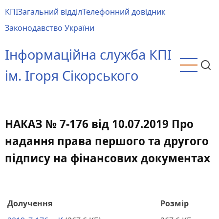
Перейти
КПІ
Загальний відділ
Телефонний довідник
до
Main
Законодавство України
основного
menu
вмісту
Інформаційна служба КПІ
ім. Ігоря Сікорського
НАКАЗ № 7-176 від 10.07.2019 Про
надання права першого та другого
підпису на фінансових документах
Долучення
Розмір