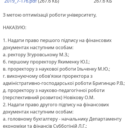
2019_7-176.pdf
(267.6 КБ)
267.6 КБ
З метою оптимізації роботи університету,
НАКАЗУЮ:
1. Надати право першого підпису на фінансових
документах наступним особам:
а. ректору Згуровському М.З.;
б. першому проректору Якименку Ю.І.;
в. проректору з наукової роботи Ільченку М.Ю.;
г. виконуючому обов'язки проректора з
адміністративно-господарської роботи Бригинцю Р.В.;
д. проректору з науково-педагогічної роботи
(перспективний розвиток) Новікову О.М.
2. Надати право другого підпису на фінансових
документах наступним особам:
а. головному бухгалтеру - начальнику Департаменту
економіки та фінансів Субботіній Л.Г.;