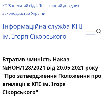
Перейти
КПІ
Загальний відділ
Телефонний довідник
до
Main
Законодавство України
основного
menu
вмісту
Інформаційна служба КПІ
ім. Ігоря Сікорського
Втратив чинність Наказ
№НОН/128/2021 від 20.05.2021 року
"Про затвердження Положення про
апеляції в КПІ ім. Ігоря
Сікорського"