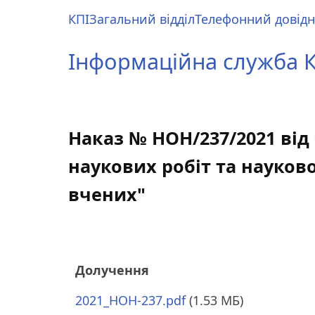
Перейти
КПІ
Загальний відділ
Телефонний довід
до
Main
основного
menu
Інформаційна служба КП
вмісту
Наказ № НОН/237/2021 від 
наукових робіт та науков
вчених"
Долучення
2021_HOH-237.pdf
(1.53 МБ)