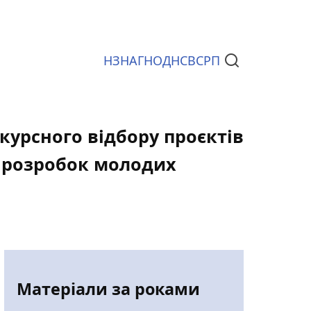
НЗ
НАГ
НОД
НСВС
РП
Документи
нкурсного відбору проєктів
) розробок молодих
Матеріали за роками