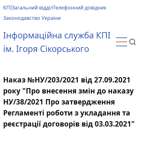
Перейти
КПІ
Загальний відділ
Телефонний довідник
до
Main
Законодавство України
основного
menu
вмісту
Інформаційна служба КПІ
ім. Ігоря Сікорського
Наказ №НУ/203/2021 від 27.09.2021
року "Про внесення змін до наказу
НУ/38/2021 Про затвердження
Регламенті роботи з укладання та
реєстрації договорів від 03.03.2021"