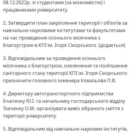
08.12.2022р. зі студентами (за можливістю) і
працівниками університету.
2. Затвердити план закріплення території і об’єктів за
навчально-науковими інститутами та факультетами
на час проведення осіннього місячника з
благоустрою в КПІ ім. Ігоря Сікорського. (додається)
3. Відповідальним за проведення осіннього
місячника з благоустрою, озеленення та поліпшення
санітарного стану території КПІ ім. Ігоря Сікорського
призначити головного інженера Ковальова П.В.
4. Директору автотранспортного підприємства
Ігнатенку Ю.І. та начальнику господарського відділу
Ткаченку О.М. організувати вивіз зібраного сміття з
території університету.
5. Відповідальним від навчально-наукових інститутів,