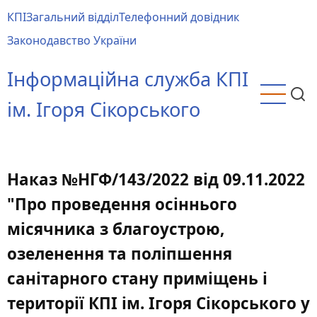
Перейти
КПІ
Загальний відділ
Телефонний довідник
до
Main
Законодавство України
основного
menu
вмісту
Інформаційна служба КПІ
ім. Ігоря Сікорського
Наказ №НГФ/143/2022 від 09.11.2022
"Про проведення осіннього
місячника з благоустрою,
озеленення та поліпшення
санітарного стану приміщень і
території КПІ ім. Ігоря Сікорського у