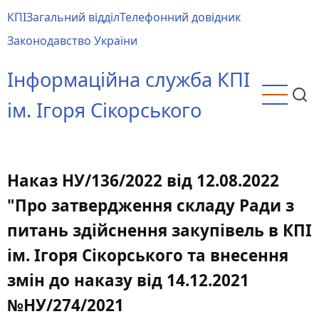
Перейти
КПІ
Загальний відділ
Телефонний довідник
до
Main
Законодавство України
основного
menu
вмісту
Інформаційна служба КПІ
ім. Ігоря Сікорського
Наказ НУ/136/2022 від 12.08.2022
"Про затвердження складу Ради з
питань здійснення закупівель в КПІ
ім. Ігоря Сікорського та внесення
змін до наказу від 14.12.2021
№НУ/274/2021