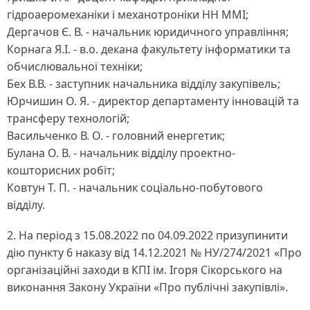
гідроаеромеханіки і механотроніки НН ММІ;
Дергачов Є. В. - начальник юридичного управління;
Корнага Я.І. - в.о. декана факультету інформатики та
обчислювальної техніки;
Бех В.В. - заступник начальника відділу закупівель;
Юрчишин О. Я. - директор департаменту інновацій та
трансферу технологій;
Васильченко В. О. - головний енергетик;
Булана О. В. - начальник відділу проектно-
кошторисних робіт;
Ковтун Т. П. - начальник соціально-побутового
відділу.
2. На період з 15.08.2022 по 04.09.2022 призупинити
дію пункту 6 наказу від 14.12.2021 № НУ/274/2021 «Про
організаційні заходи в КПІ ім. Ігоря Сікорського на
виконання Закону України «Про публічні закупівлі».