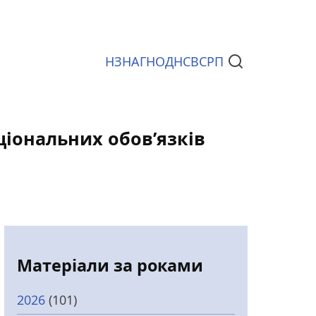
НЗ
НАГ
НОД
НСВС
РП
Документи
ціональних обов’язків
"
Матеріали за роками
2026
(101)