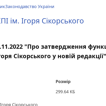
ник
Законодавство України
І ім. Ігоря Сікорського
8.11.2022 "Про затвердження функ
горя Сікорського у новій редакції
Розмір
299.64 КБ
 Ігоря Сікорського