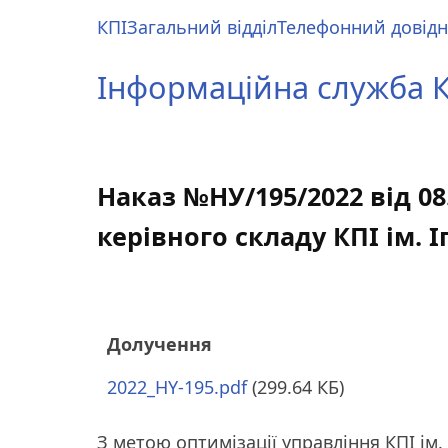
Перейти
КПІ
Загальний відділ
Телефонний довід
до
Main
основного
menu
Інформаційна служба КП
вмісту
Наказ №НУ/195/2022 від 0
керівного складу КПІ ім. І
Долучення
2022_HY-195.pdf
(299.64 КБ)
З метою оптимізації управління КПІ ім.