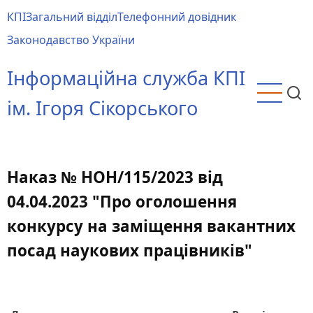
Перейти
КПІ
Загальний відділ
Телефонний довідник
до
Main
Законодавство України
основного
menu
вмісту
Інформаційна служба КПІ
ім. Ігоря Сікорського
Наказ № НОН/115/2023 від
04.04.2023 "Про оголошення
конкурсу на заміщення вакантних
посад наукових працівників"