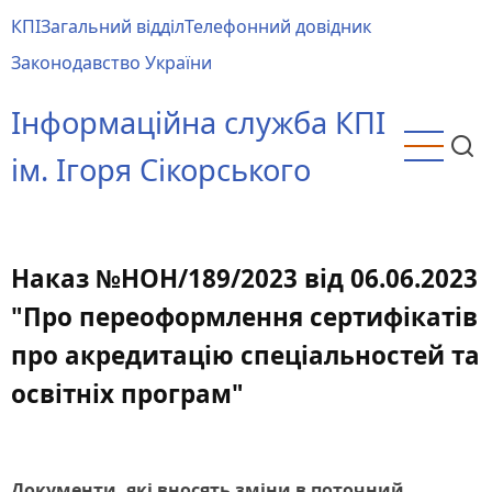
Перейти
КПІ
Загальний відділ
Телефонний довідник
до
Main
Законодавство України
основного
menu
вмісту
Інформаційна служба КПІ
ім. Ігоря Сікорського
Наказ №НОН/189/2023 від 06.06.2023
"Про переоформлення сертифікатів
про акредитацію спеціальностей та
освітніх програм"
Документи, які вносять зміни в поточний