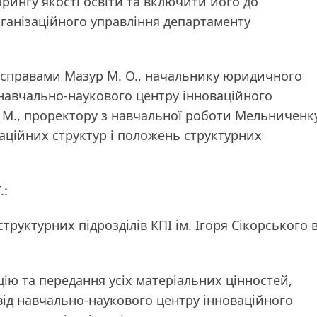
рингу якості освіти та включити його до
рганізаційного управління департаменту
 справами Мазур М. О., начальнику юридичного
 навчально-наукового центру інноваційного
. М., проректору з навчальної роботи Мельниченк
ізаційних структур і положень структурних
.:
труктурних підрозділів КПІ ім. Ігоря Сікорського 
цію та передання усіх матеріальних цінностей,
від навчально-наукового центру інноваційного