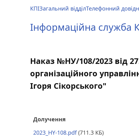
Перейти
КПІ
Загальний відділ
Телефонний довід
до
Main
основного
menu
Інформаційна служба КП
вмісту
Наказ №НУ/108/2023 від 27
організаційного управлінн
Ігоря Сікорського"
Долучення
2023_HY-108.pdf
(711.3 КБ)