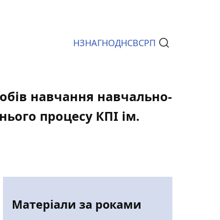
НЗ
НАГ
НОД
НСВС
РП
Документи
асобів навчання навчально-
нього процесу КПІ ім.
Матеріали за роками