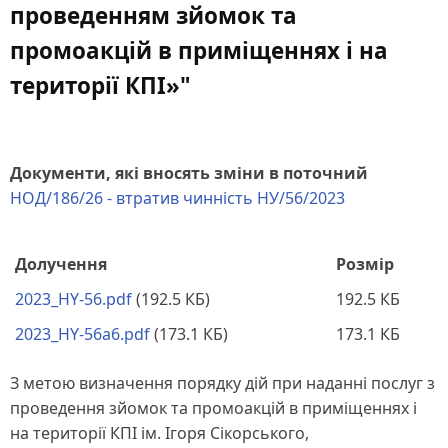
проведенням зйомок та
промоакцій в приміщеннях і на
території КПІ»"
Документи, які вносять зміни в поточний
НОД/186/26 - втратив чинність НУ/56/2023
Долучення
Розмір
2023_HY-56.pdf
(192.5 КБ)
192.5 КБ
2023_HY-56a6.pdf
(173.1 КБ)
173.1 КБ
З метою визначення порядку дій при наданні послуг з
проведення зйомок та промоакцій в приміщеннях і
на території КПІ ім. Ігоря Сікорського,