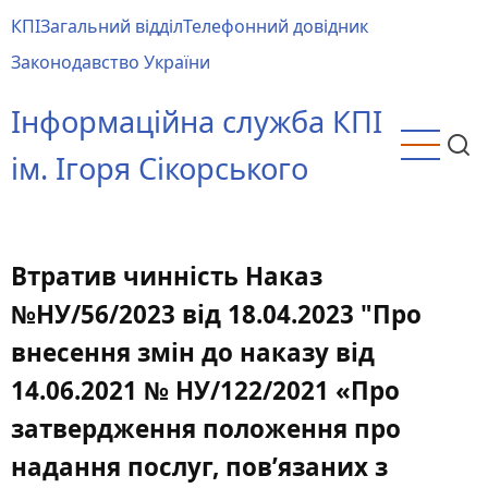
Перейти
КПІ
Загальний відділ
Телефонний довідник
до
Main
Законодавство України
основного
menu
вмісту
Інформаційна служба КПІ
ім. Ігоря Сікорського
Втратив чинність Наказ
№НУ/56/2023 від 18.04.2023 "Про
внесення змін до наказу від
14.06.2021 № НУ/122/2021 «Про
затвердження положення про
надання послуг, пов’язаних з