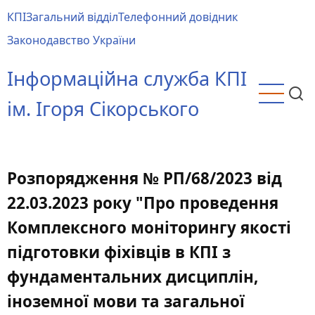
Перейти
КПІ
Загальний відділ
Телефонний довідник
до
Main
Законодавство України
основного
menu
вмісту
Інформаційна служба КПІ
ім. Ігоря Сікорського
Розпорядження № РП/68/2023 від
22.03.2023 року "Про проведення
Комплексного моніторингу якості
підготовки фіхівців в КПІ з
фундаментальних дисциплін,
іноземної мови та загальної