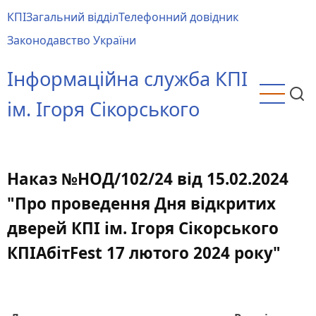
Перейти
КПІ
Загальний відділ
Телефонний довідник
до
Main
Законодавство України
основного
menu
вмісту
Інформаційна служба КПІ
ім. Ігоря Сікорського
Наказ №НОД/102/24 від 15.02.2024
"Про проведення Дня відкритих
дверей КПІ ім. Ігоря Сікорського
КПІАбітFest 17 лютого 2024 року"