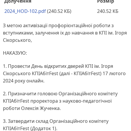
Долучення
Розмір
2024_HOD-102.pdf
(240.52 КБ)
240.52 КБ
З метою активізації профорієнтаційної роботи з
вступниками, залучення їх до навчання в КПІ ім. Ігоря
Сікорського,
НАКАЗУЮ:
1. Провести День відкритих дверей КПІ ім. Ігоря
Сікорського КПІАбітFest (далі - КПІАбітFest) 17 лютого
2024 року онлайн.
2. Призначити головою Організаційного комітету
КПІАбітFest проректора з науково-педагогічної
роботи Олексія Жученка.
3. Затвердити склад Організаційного комітету
КПІАбітFest (Додаток 1).