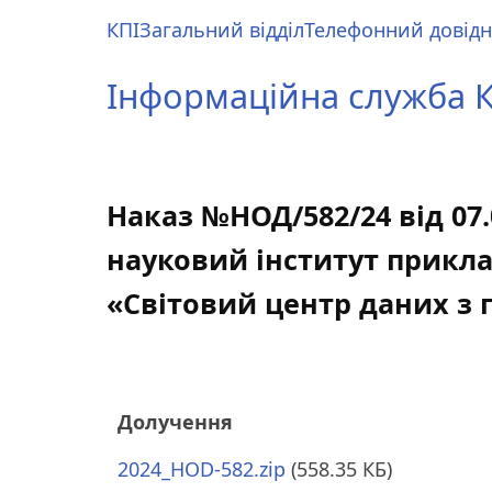
Перейти
КПІ
Загальний відділ
Телефонний довід
до
Main
основного
menu
Інформаційна служба КП
вмісту
Наказ №НОД/582/24 від 07
науковий інститут прикла
«Світовий центр даних з 
Долучення
2024_HOD-582.zip
(558.35 КБ)