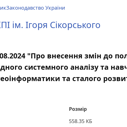
ник
Законодавство України
І ім. Ігоря Сікорського
.08.2024 "Про внесення змін до п
дного системного аналізу та на
геоінформатики та сталого розви
Розмір
558.35 КБ