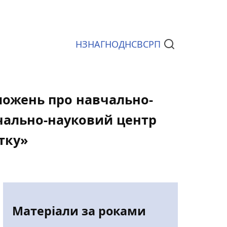
НЗ
НАГ
НОД
НСВС
РП
Документи
оложень про навчально-
вчально-науковий центр
тку»
Матеріали за роками