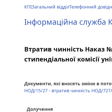
Перейти
КПІ
Загальний відділ
Телефонний довід
до
Main
основного
menu
Інформаційна служба КП
вмісту
Втратив чинність Наказ №
стипендіальної комісії ун
Документи, які вносять зміни в пот
НОД/15/27 - втратив чинність НОД/727
Долучення