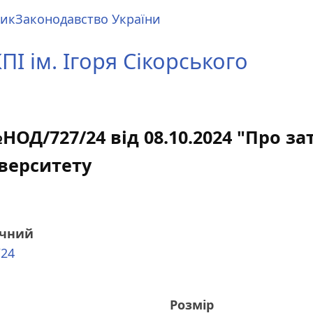
ник
Законодавство України
І ім. Ігоря Сікорського
НОД/727/24 від 08.10.2024 "Про з
іверситету
очний
/24
Розмір