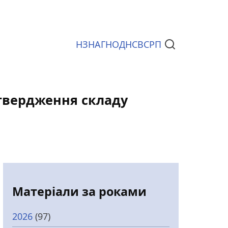
НЗ
НАГ
НОД
НСВС
РП
Документи
атвердження складу
Матеріали за роками
2026
(97)