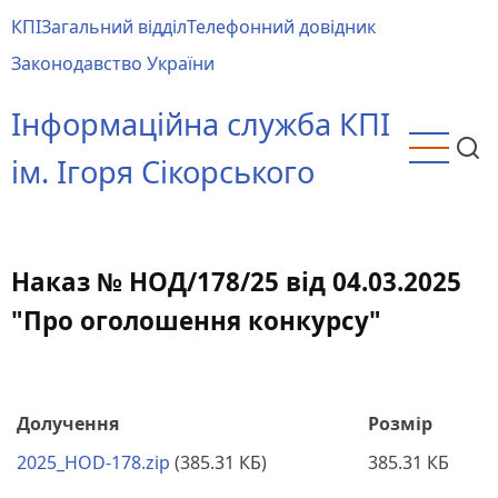
Перейти
КПІ
Загальний відділ
Телефонний довідник
до
Main
Законодавство України
основного
menu
вмісту
Інформаційна служба КПІ
ім. Ігоря Сікорського
Наказ № НОД/178/25 від 04.03.2025
"Про оголошення конкурсу"
Долучення
Розмір
2025_HOD-178.zip
(385.31 КБ)
385.31 КБ