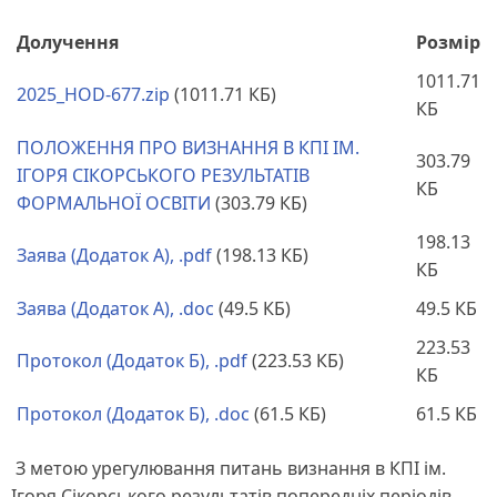
Долучення
Розмір
1011.71
2025_HOD-677.zip
(1011.71 КБ)
КБ
ПОЛОЖЕННЯ ПРО ВИЗНАННЯ В КПІ ІМ.
303.79
ІГОРЯ СІКОРСЬКОГО РЕЗУЛЬТАТІВ
КБ
ФОРМАЛЬНОЇ ОСВІТИ
(303.79 КБ)
198.13
Заява (Додаток А), .pdf
(198.13 КБ)
КБ
Заява (Додаток А), .doc
(49.5 КБ)
49.5 КБ
223.53
Протокол (Додаток Б), .pdf
(223.53 КБ)
КБ
Протокол (Додаток Б), .doc
(61.5 КБ)
61.5 КБ
З метою урегулювання питань визнання в КПІ ім.
Ігоря Сікорського результатів попередніх періодів