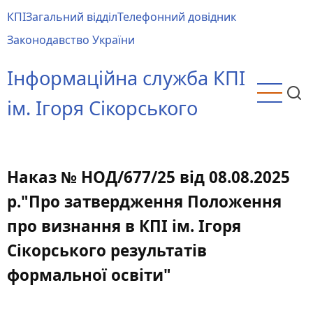
Перейти
КПІ
Загальний відділ
Телефонний довідник
до
Main
Законодавство України
основного
menu
вмісту
Інформаційна служба КПІ
ім. Ігоря Сікорського
Наказ № НОД/677/25 від 08.08.2025
р."Про затвердження Положення
про визнання в КПІ ім. Ігоря
Сікорського результатів
формальної освіти"