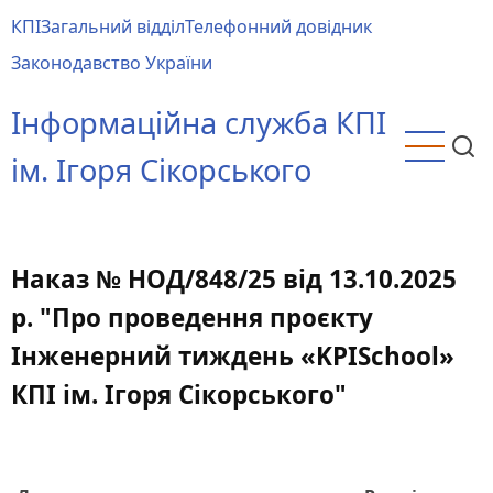
Перейти
КПІ
Загальний відділ
Телефонний довідник
до
Main
Законодавство України
основного
menu
вмісту
Інформаційна служба КПІ
ім. Ігоря Сікорського
Наказ № НОД/848/25 від 13.10.2025
р. "Про проведення проєкту
Інженерний тиждень «KPISchool»
КПІ ім. Ігоря Сікорського"