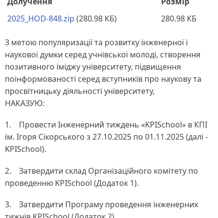
Долучення
Розмір
2025_HOD-848.zip
(280.98 КБ)
280.98 КБ
З метою популяризації та розвитку інженерної і
наукової думки серед учнівської молоді, створення
позитивного іміджу університету, підвищення
поінформованості серед вступників про наукову та
просвітницьку діяльності університету,
НАКАЗУЮ:
1. Провести Інженерний тиждень «KPISchool» в КПІ
ім. Ігоря Сікорського з 27.10.2025 по 01.11.2025 (далі -
KPISchool).
2. Затвердити склад Організаційного комітету по
проведенню KPISchool (Додаток 1).
3. Затвердити Програму проведення інженерних
тижнів KPISchool (Додаток 2).