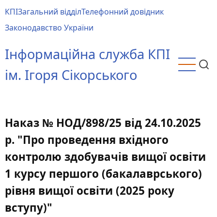
Перейти
КПІ
Загальний відділ
Телефонний довідник
до
Main
Законодавство України
основного
menu
вмісту
Інформаційна служба КПІ
ім. Ігоря Сікорського
Наказ № НОД/898/25 від 24.10.2025
р. "Про проведення вхідного
контролю здобувачів вищої освіти
1 курсу першого (бакалаврського)
рівня вищої освіти (2025 року
вступу)"